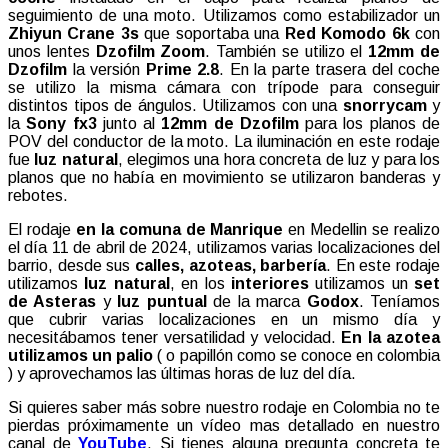
seguimiento de una moto. Utilizamos como estabilizador un
Zhiyun Crane 3s
que soportaba una
Red Komodo 6k
con
unos lentes
Dzofilm Zoom
. También se utilizo el
12mm de
Dzofilm
la versión
Prime 2.8
. En la parte trasera del coche
se utilizo la misma cámara con trípode para conseguir
distintos tipos de ángulos. Utilizamos con una
snorrycam
y
la
Sony fx3
junto al
12mm de Dzofilm
para los planos de
POV del conductor de la moto. La iluminación en este rodaje
fue
luz natural
, elegimos una hora concreta de luz y para los
planos que no había en movimiento se utilizaron banderas y
rebotes.
El rodaje
en la comuna de Manrique
en Medellin se realizo
el día 11 de abril de 2024, utilizamos varias localizaciones del
barrio, desde sus
calles, azoteas, barbería
. En este rodaje
utilizamos
luz natural
, en los
interiores
utilizamos un
set
de Asteras
y
luz puntual
de la marca
Godox
. Teníamos
que cubrir varias localizaciones en un mismo día y
necesitábamos tener versatilidad y velocidad.
En la azotea
utilizamos un palio
( o papillón como se conoce en colombia
) y aprovechamos las últimas horas de luz del día.
Si quieres saber más sobre nuestro rodaje en Colombia no te
pierdas próximamente un vídeo mas detallado en nuestro
canal de
YouTube
. Si tienes alguna pregunta concreta te